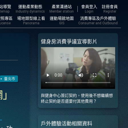
主要內容
站導覽
運動產業動態
產業溝通站
會員登入
註冊會員
itemap
Industry dynamics
Member station
Login
Register
證照專區
場地類型線上看
運動場館地圖
消費專區及戶外體驗
License
Panorama
GIS
Consumer and Outbound
健身房消費爭議宣導影片
臺北市
網」
與健身中心簽訂契約，使用後不想繼續想
終止契約是否還要付其他費用？
-
戶外體驗活動相關資料