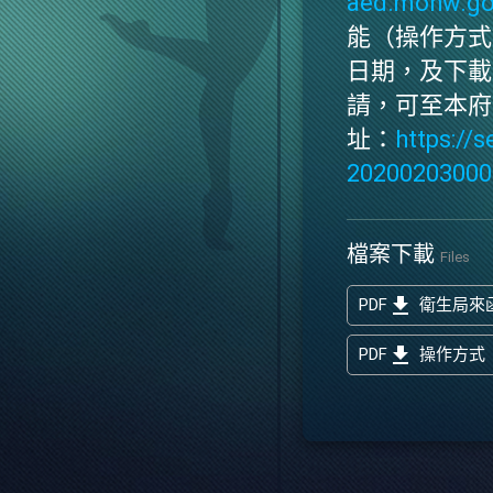
aed.mohw.go
能（操作方式
日期，及下載
請，可至本府
址：
https://s
20200203000
檔案下載
Files
get_app
PDF
衛生局來
get_app
PDF
操作方式