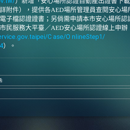
v.tw/
）新增「安心場所認證自
動產出證書下載
詳附件），提供各
AED
場所管理員查閱安心場
電子檔認證證書；另倘需申請本市安心場所認
市民服務大平臺／
AED
安心場所認證線上申辦
ervice.gov.taipei/C ase/O nlineStep1/
4
）
。
函