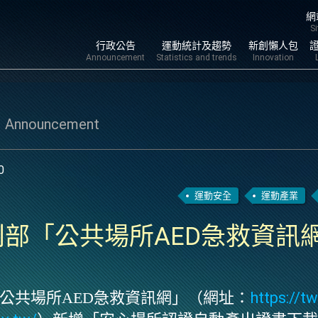
跳到
網
S
行政公告
運動統計及趨勢
新創懶人包
Announcement
Statistics and trends
Innovation
告
Announcement
0
運動安全
運動產業
部「公共場所AED急救資訊
公共場所
AED
急救資訊網」（網址：
https://tw