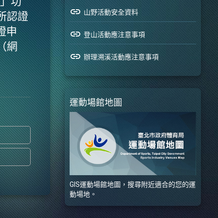
」功
link
山野活動安全資料
所認證
證申
link
登山活動應注意事項
（網
link
辦理溯溪活動應注意事項
運動場館地圖
GIS運動場館地圖，搜尋附近適合的您的運
動場地。