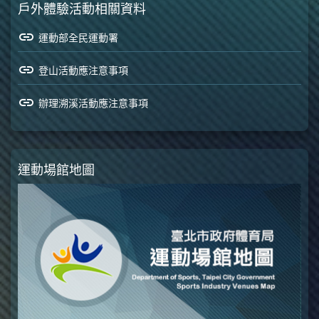
戶外體驗活動相關資料
張貼不當使用可能產生危險之警告標
示及緊急處理危險方法之說明。
link
運動部全民運動署
（四）具有合法證照或專業資歷之教
練或指導員，及其提供指導之課程。
link
登山活動應注意事項
前項第一款及第四款之數量、人數、
link
名稱及規範等應詳列於契約，或以附
辦理溯溪活動應注意事項
件方式呈現。 六、（入會後使用設
施或個人教練課程前解除契約） 消
費者於繳納費用後，有下列情形之一
運動場館地圖
者，得解除契約，並請求全額退還已
繳費用： （一）所簽契約始期尚未
屆至。 （二）契約生效後七日內未
使用業者設施或個人教練課程。 消
費者係以訪問買賣或郵購買賣訂約
者，雖已使用業者設施或個人教練課
程，七日內仍可適用消費者保護法第
十九條及第十九條之一規定解除契
約。 消費者與業者簽訂個人教練課