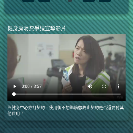
前項單月會籍費用額度，不得逾該消
費者所訂會員契約月平均價格二倍。
四、（消費者應繳納費用種類、金額
及其付款方式） 消費者應繳納費用
健身房消費爭議宣導影片
新臺幣 元，明細如下： □入會費
新臺幣 元。 □使用費： □年費
新臺幣 元。 □季費新臺幣
元。 □月費新臺幣 元。 □週費
新臺幣 元。 □其他費用
（如： ），新臺幣 元。
前項費用得以下列方式給付： □
現金。 □信用卡。 □即期支票。 □
其他方式（如： ）。 五、（業
者服務提供及其內容說明） 業者應
與健身中心簽訂契約，使用後不想繼續想終止契約是否還要付其
於營業時間內，提供下列服務內容：
他費用？
（一）合格可供正常使用之運動器材
設備。 （二）各種設備使用方法之
說明。 （三）各種設備於明顯處所