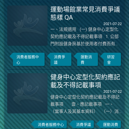
一事，列為經本署許可之履約保證事
運動場館業常見消費爭議
項，並請轉知轄區各運動場館業者，
態樣 QA
俾利遵循辦理，請查照。 【說明】
2021-07-22
一、 依據現行健身中心定型化契約應
一、法規適用 (一) 健身中心定型化契約應記載及不得記載事項 1. 公部門附設健身房基於使用者付費而有收取費 用時是否須依「健身中心定型化契約應記載及不 得記載事項」規定就所收取費用辦理履約保？ 「健身中心定型化契約應記載及不得記載事項」 並未排除公部門經營健身房之適用，由公部門經 營健身房時，如有招收會員，預收費用之事實， 仍應依規定辦理履約保證事宜。 公部門自主經營之健身中心或體育場館，以機關 編列預算方式或以代收代付方式作為履約保證 者，相較於民間經營者有較高之保障，惟仍應明 確記載於定型化契約或禮券內容中，以確實保障 消費者權益。 公部門之健身中心或體育場館，如採委外方式經 2 營，其定型化契約之履約保證仍需依照「健身中 心定型化契約應記載及不得記載事項」規定辦理 履約保證，不宜由機關編列預算方式辦理。 公部門附設健身房基於使用者付費原則而有收 取費用，所收取之費用若無預收性質，則無須辦 理履約保證。 2. 公立運動場館如僅係提供不特定民眾或機關團 體借(使)用，尚非招募會員性質，所收費用為門 票及場地借用之設施使用規費，與民間業者基於 營利廣泛招募會員收取會費等營運型態不同，是 否仍應一併適用「健身中心業者招募會員使用定 型化契約」？ 公立運動場館如為推廣縣、市轄內健身休閒運動， 未招募會員，收取門票及場地借用之設施使用規 費，與民間業者基於營利廣泛招募會員收取會費 等營運型態不同，得不適用「健身中心定型化契 約應記載及不得記載事項」。 如採販售票券（日票、月票或年票）供民眾依自 身需求購買入場使用，且年、月票可於期限內不 限本人使用者，仍應依「體育場館業發行商品（服 務）禮券定型化契約應記載及不得記載事項」規 定辦理。 3. 聯誼會場館附設健身房是否適用「健身中心定型 化契約應記載及不得記載事項」？ 聯誼會場館若以所附設之健身房為主體對外招 攬會員，且會員簽約之初是以成為健身房會員為 主，則相關健身設備器材、教練人員及收費退費 標準自有「健身中心定型化契約應記載及不得記 載事項」之適用。 惟教育部體育署非聯誼會、俱樂部等以商務服務、 社交聯誼場所之主管機關，聯誼會、俱樂部以商 務服務、交誼空間、餐廳、泳池、健身房等眾多 服務對外招攬會員，且會員簽約之初並非以成為 健身房會員為其目的，則無「健身中心定型化契 約應記載及不得記載事項」之適用。 4. 公私立健身中心預收教練課程費用是否適用「健 身中心定型化契約應記載及不得記載事項」？ 依據「健身中心定型化契約應記載及不得記載事 項」第 5 點（業者服務提供及其內容說明）規定： 「業者應於營業時間內，提供下列服務內容：（四） 具有合法證照或專業資歷之教練或指導員，及其 提供指導之課程。」可見教練指導課程為健身中 心業務範圍之ㄧ。應記載事項中，針對教練指導 課程訂有規範，如第 6 點（入會後使用設施或個 人教練課程前解除契約）、第 7 點（契約終止及 其效果）、第 11 點（消費者會籍、個人教練課程 轉讓）、第 12 點（營業場所、服務內容之變更）。 具見公私立健身中心如有提供教練課程，自應適 用「健身中心定型化契約應記載及不得記載事項」 之規定，辦理履約保證，以維護消費者權益。 5. 國民運動中心是否適用「健身中心定型化契約應 記載及不得記載事項」，或適用短期補習班規定？ 國民運動中心經營範圍及登記業別既係「競技及 休閒運動場館業(J801030)」，其附設健身房、體 適能教室如未依補習班及進修教育法等相關規 定完成短期補習班立案者，如有招收會員、預收 費用、提供體適能服務者，其退費規定可類推適 用現行「健身中心定型化契約應記載及不得記載 事項」，尚無短期補習班相關法規之適用。 6. 公辦民營運動中心所屬健身房開設之一對一或 一對二健身指導課程，費用按堂數/小時計收，採 預約制，由學員依個人需求與教練協調排課，並 填報名表後收取費用，針對前述課程性質是否屬 「健身中心定型化契約應記載及不得記載事項」 適用？ 公辦民營運動中心所屬健身中心開設之一對一 或一對二健身指導課程，與民間健身中心所開設 之健身指導課程性質相同，自應有「健身中心定 型化契約應記載及不得記載事項」之適用。 7. 國民運動中心依「促進民間參與公共建設法」委 由廠商營運管理並訂有委託經營管理契約，營運 廠商除需依約進行設施設備維護並遵循相關履 約約定（含繳付履約保證金等），所屬健身房販 售之僅限本人使用於當月或當季不限使用次數 的月、季票卡，適用法規究為「體育場館業發行 商品（服務）禮券定型化契約應記載及不得記載 事項」或「健身中心定型化契約應記載及不得記 載事項」？ 依據「體育場館業發行商品（服務）禮券定型化 契約應記載及不得記載事項」規定，尚無僅限「本 人」（特定對象記名)之規定；依「健身中心定型 化契約應記載及不得記載事項」第壹點第一項， 則明定有「(一)消費者：消費者姓名、電話及其 住居所；（二）企業經營者（以下簡稱業者）：業 者名稱、代表人、電話、電子郵件、網址、營業 9 所在地、營業登記證字號；（三）簽約地點。」 等當事人基本資料為應記載事項。 該月、季票卡既屬限本人使用，則與「健身中心 定型化契約應記載及不得記載事項」招收會員於 一定期限內不限次數使用之性質相合，仍應於雙 方委託經營管理契約範圍內，輔導轄下國民運動 中心之運動場館業者依「健身中心定型化契約應 記載及不得記載事項」辦理，或輔導其取消該票 卡相關記名規定，以符合「體育場館業發行商品 （服務）禮券定型化契約應記載及不得記載事項」。 8. 體育（運動）場館業者發行會員證或票卡適用法 規究為「體育場館業發行商品（服務）禮券定型 化契約應記載及不得記載事項」或「健身中心定 型化契約應記載及不得記載事項」？如有開辦教 練課程預收款項其所應適用之法規？ 依據「體育場館業發行商品（服務）禮券定型化 契約應記載及不得記載事項」規定，「本契約所 稱體育場館業商品（服務）禮券（以下簡稱禮券）， 指由發行人以記載或圈存一定金額、項目或次數 之憑證、晶片卡或其他類似性質之證券，而由持 有人以提示、交付或其他方法，向發行人或其指 定之人請求交付或提供等同於上開證券所載金 額之商品或服務。」 依禮券之定義，指預先繳款，但未即時請求商品 或服務，故以發行憑證、晶片卡或其他類似性質 之證券，得於事後向發行人或其指定之人請求交 11 付或提供等同於上開證券所載金額之商品或服 務，且尚無請求交付服務者需為特定對象(記名) 之規定。 體育（運動）場館業者所發行之會員證或票卡如 限本人（會員）使用時，對於會員權益之保障， 應適用「健身中心定型化契約應記載及不得記載 事項」，各類體育場館業（健身房除外）如有開 辦教練課程預收款項，其經營範圍及登記業別屬 「競技及休閒運動場館業(J801030)」者，教練課 程之履約保證事宜，可類推適用現行「健身中心 定型化契約應記載及不得記載事項」之規定。 9. 體育（運動）場館業者開設如拳擊有氧、瑜珈課 程等短期運動課程時，是否有「健身中心定型化 契約應記載及不得記載事項」之適用？ 運動課程應具有合法證照或專業資歷之教練提 供所指導之課程，消費者於簽訂契約後如有辦理 解約、轉讓、退費等消費爭議，仍有「健身中心 定型化契約應記載及不得記載事項」之適用，惟 為應時代所需，教育部體育署已研擬「健身教練 服務定型化契約範本暨應記載及不得記載事項」 (草案)，俟行政院完成審議程序後即可據以發布 實施。 10. 私人健身房是否屬都市計畫法臺灣省施行細則 第 18 條所規定之運動設施？ 依運動產業發展條例第 4 條第 2 項授權訂定「運 動產業內容及範圍」，其中運動場館業係指：「從 事室內（外）運動場館經營管理行業，如球類運 動場館、室內（外）游泳池、拳擊館、田徑場、 健身中心及賽車場等經營管理。以自有運動場所 從事籌辦職業或業餘運動競賽組織，亦歸入本 類。」，上述運動場館業所列場館皆屬運動設施， 且不分是否為公有(營)或私人經營均屬之。 私人健身房是否屬都市計畫法臺灣省施行細則 第 18 條所定「公共服務設施及公用事業設施」 之「運動設施」，事涉都市計畫業務，應由都市 計畫權責機關認定。 11. ΟΟ 飯店以附設之「ΟΟSPA」對外招收會員，收費方式採會員制，分單次儲值新臺幣（下同）2 萬元至 10 萬元不等費用，本人單次使用 SPA （含健身房使用）收取 500 元，並由儲值款中扣 除。預收費用之部分是否應辦理履約保證，是否 為「健身中心定型化契約應記載及不得記載事項」 之適用？ 詢 ΟΟ 飯店「ΟΟSPA」若以所附設之健身房為 主體對外招徠會員，則相關健身設備器材、教練 人員及收費退費標準自有健身中心定型化契約 應記載及不得記載事項（下稱本規範）之適用； 惟如「ΟΟSPA」係以 SPA 療程為主對外招徠會 員，會員簽約之初並非以成為健身房會員為其目 的，尚無本規範之適用。 教育部體育署並非飯店及旅館事業主管機關，尚 無「健身中心定型化契約應記載及不得記載事項」 15 之適用。 (二) 運動訓練班 1. 何謂運動訓練班「檢附建築師或結構技師簽署所 有器材設備對建築結構載重安全性證明」之認定？ 運動訓練班設置簡易、輕量及可輕易移動器材之 位置係於建築物底層，倘該建築物底層下方無地 下室，因前開器材設備非置放於該層建物上方之 樓板，無器材設備之活載重影響建築物結構安全 之疑慮，故無須檢附上開安全性之證明文件。 訓練器材如 TRX 懸吊式訓練帶、拳擊沙袋等器 材若直接鎖定於梁上時，仍須檢附對建築物結構 載重安全性之證明文件。 2. 運動訓練班、桌球館「使用之訓練器材為簡易、 輕量及可輕易移動之設備」如何認定?如經土木 技師簽署之安全性證明』是否為經業者提供相關 建築師或結構技師簽署結構載重安全性證明文 件？ 依據行政院公共工程委員會 107 年 6 月 29 日修 正發布之各科技師執業範圍規定，土木工程科： 「從事混凝土、鋼架、隧道、橋梁、道路、鐵路、 碼頭、堤岸、港灣、機場、土石方、土壤、岩石、 基礎、建築物結構、土地開發、防洪、灌溉等工 程以及其他有關土木工程之調查、規劃、設計、 研究、分析、試驗、評價、鑑定、施工、監造、 養護、計畫及營建管理業務。但建築物結構之規 劃、設計、研究、分析業務限於高度 36 公尺以 下。」 另「於民國 67 年 9 月 18 日以前取得土木技師 資格並於 76 年 10 月 2 日以前具有 36 公尺以上 18 高度建築物結構設計經驗者不受建築物結構高 度 36 公尺之限制。」故運動訓練班、桌球館所 在建築物如符合上述條件，則土木技師所簽署器 材設備對建築物結構載重安全性之證明符合前 開條件。 (三) 體育場館業發行商品（服務）禮券定型化契約 應記載及不得記載事項 1. 游泳池場館招收會員，販售票券之預收款項於金 融機構以定期性存單及定期存款單辦理質權設 定，是否符合「體育場館業發行商品（服務）禮 券定型化契約應記載及不得記載事項」履約保證？ 教育部體育署 107 年 5 月 15 日公告「體育場館 業發行商品（服務）禮券定型化契約應記載及不 得記載事項」之其他履約保證方式，包含兼營信 用卡或金融卡收單業務之銀行辦理代理收付實 質交易款項業務，並提供價金保管服務者，屬前 揭事項第 2 點第 5 款規定所稱經教育部體育署 許可之履約方式。前述所稱價金保管服務，指兼 營信用卡或金融卡收單業務之銀行開立價金保 管專戶，並於消費者（持卡人）以信用卡或金融 卡購買禮券時，先將消費者所支付購買禮券之款 項存入前開帳戶，俟消費者使用禮券之一定條件 20 成就後，再將購買禮券之款項撥付予發行人（特 約商店）之服務。 所詢販售票券之預收款項於金融機構以定期性 存單及定期存款單辦理之質權設定，是否即為 「價金保管服務」及依消費使用條件成就始予撥 付之情形，請地方體育機關（單位）依前述規定 本於權責審酌辦理。 2. 游泳池業者有販售票券預收款項之情事，經業者 出示由某銀行簽立之存款餘額證明書載明存款 帳戶至 108 年 3 月 4 日為止存款餘額為新臺幣 500 萬元，並載明申請用途為「體育館票券及會 員履約保證款，專款專用」，是否符合「體育場 館業發行商品（服務）禮券定型化契約應記載及 不得記載事項」？ 所詢販售票券之預收款項由業者出示銀行簽立 之存款餘額證明書，載明存款帳戶至○年○月○ 日為止存款餘額為新臺幣 500 萬元，並載明申請 用途為「體育館票券及會員履約保證款，專款專 用」，於業者無法履行契約時消費者所受損害或 應給付之費用，可由該履約保證金中逕行核撥， 尚符合保障消費者權益之立法目的。惟所出示之 票券等相關資料，無法確認是否為足額履約保證， 且無顯示履約保證期限，仍請各地方縣市政府輔 22 導提供前揭履約保證機制時，應揭示履約保證期 間，以善盡消費者保護責任及健全運動消費環境。 3. 游泳池查有販售泳健月票，10 張共計新臺幣 800 元，惟採無實體票券，以消費者悠遊卡序號作為 登記資料及識別身分所用，所預收款項亦非經悠 遊卡扣款，是否符合「體育場館業發行商品（服 務）禮券定型化契約應記載及不得記載事項」？ 依經濟部 97 年 7 月 11 日經商字第 09700090750 號函釋略謂：「禮券固以紙張形式，直接表彰其 價值為常態。惟尚存在有以磁卡或晶片卡方式儲 存價值之電子禮券，以及盛行於電子商務，無實 體存在，以商家所設之儲存空間，存放儲值資料， 消費者於使用禮券購物時，登入戶名及認證密碼 組合，選擇以扣款方式結帳，亦屬電子禮券。」 是以，ΟΟ游泳池販售泳健月票如採無實體票券， 符合上述要件者，即應屬禮券範疇。 然依據「體育場館業發行商品（服務）禮券定型 化契約應記載及不得記載事項」規定，本契約所 24 稱體育場館業商品（服務）禮券（下稱禮券）， 指由發行人以記載或圈存一定金額、項目或次數 之憑證、晶片卡或其他類似性質之證券，而由持 有人以提示、交付或其他方法，向發行人或其他 指定之人請求交付或提供等同於上開證券所載 金額之商品或服務。但不包括發行人無償發行之 抵用券、折扣（價）券。」尚無請求交付服務者 需為特定對象（記名）之規定。 故該月票以消費者悠遊卡序號作為登記資料及 識別身分，又未以悠遊卡作為支付及履約保證方 式，應輔導業者就所預收費用辦理履約保證。 (四) 其他 1. 瑜珈會館是否適用「補習及進修教育法」？ 倘該會館如有從事對外招生、收費及授課，或對 外販售物品並附含各類教學課程，且其各課程合 計修業期程達 30 日以上，即已屬短期補習班， 為維持學習者權益及達一定教育品質，自應依 「補習及進修教育法」規定立案，受該法規範。 該會館如已屬短期補習班並申請立案，則不屬 「健身中心定型化契約應記載及不得記載事項」 規範範疇。 2. 跆拳道是否適用「補習及進修教育法」？ 依經濟部「公司行號營業項目代碼表」，跆拳道 館屬於「競技及休閒運動場館業」（J801030）， 非屬「休閒活動場館業」，且非補習及進修教育 法所規範之短期補習班，不適用補習班立案登記 之相關規定。 3. 桌球館是否須以短期技藝補習班名義申請設立？ 查桌球館屬競技及休閒運動場館業（J801030）， 且非補習及進修教育法所規範之短期補習班，不 適用補習班立案登記之相關規定。 二、履約保證 1. 健身中心履約保證方式除了開立信託專戶管理 外，還有哪些方式？ 體育署於 109 年 5 月 8 日以臺教體署設（三）字 第 1090013622A 號函釋各地方政府轉知轄內運 動場館業者，於「健身中心定型化契約應記載及 不得記載事項」未完成修正公告施行前，依上開 規定，新增經金融機構就收取費用總金額 50%額 度提供履約保證之方式，列為經教育部體育署許 可之履約保證事項。 目前教育部體育署亦刻正將「專營電子支付機 構」、「信用卡或金融卡收單業務的銀行」及「兼 營電子支付機構」納入「健身中心定型化契約應 記載及不得記載事項」修法（草案）中。 2. 國民運動中心如採公辦民營方式，依法委託民間 機構辦理運動中心營運管理，並簽定委託營運管 理契約。民間機構並應提供一定數額之履約保證 予縣市政府體育單位，作為其違反契約約定，或 因可歸責於民間機構事由時之擔保，則該履約保 證之擔保，得否作為「健身中心定型化契約應記 載及不得記載事項」第 15 點規定之其他履約保證方式？ 是項「履約保證」之擔保，其目的在於民間機構 日後如有違反運動中心委託營運管理契約，造成 體育單位所受損害而提供之擔保，是項擔保與定 型化契約事項第 15 點（業者履約保證）係保障 消費者權益之立法目的並不相合，且上開「無法 履行契約所生相關損害賠償或給付其他費用等 情形」是否涵括業者無法履行契約時，消費者所 受損害或應給付消費者之費用，可由體育單位自 30 該履約保證金中逕行核撥予消費者，仍應釐明。 3. 國民運動中心健身房如有招收會員（分月及季會 員 2 種）及教練課程，有預收款項之情形，倘該 中心由銀行開立新臺幣 3 百萬元足額履約保證 之授信承作條件通知書，作為該健身月季卡及預 收體適能教練課程款項之履約保證，有關前揭足 額履約保證，是否符合「健身中心定型化契約應 記載及不得記載事項」？ 「授信」為金融機構對於企業客戶所申請之融資 需求，經金融機構完成相關審核後，放款予企業 客戶。所提授信擔保，如非就所收取之費用提撥 百分之五十作為給消費者之履約保證，亦非價金 保管專戶專款專用，與「健身中心定型化契約應 記載及不得記載事項」第 15 點規定以保障消費 者權益之立法目的不符。 4. 民營健身業者以第三方支付由 OOO 線上金流 股份有限公司作為履約保證是否符合履約保證 規範？ 為因應金融支付的多元發展趨勢，教育部體育署 於 107 年 5 月 15 日以臺教體署設(三)字第 1070016681C 號公告許可新增「信用卡或金融卡 收單業務的銀行」為「體育場館業發行商品(禮 券)定型化契約應記載及不得記載事項」履約保 證方式。 查「信用卡或金融卡收單業務的銀行」辦理之履 約保證方式，係指消費者刷卡消費時，銀行會等 消費者兌換相關商品後，再將款項撥付給業者。 在此情形下，業者就不必再另行辦理履約保證或 信託，其中所稱銀行，係為經金融監督管理委員 會（下稱金管會）許可之機構，然查金管會銀行 局（https://www.banking.gov.tw/ch/index.jsp）網站 33 內之金融機構基本資料中，OOO 線上金流股份 有限公司、Payxxx 非屬金管會銀行局公告之信 用卡或金融卡收單業務銀行，故非屬教育部體育 署認可之履約保證方式。 三、定型化契約解釋 1. 國民運動中心可否禁止私人教學？ 查國內國民運動中心或公有運動中心係為各縣 市政府所屬，並多以委外方式經營。縣市政府及 委外營運廠商基於場館安全維護、落實保障消費 者權益，訂定各項規定及管理方式，使用者應遵 循其相關規定。 場地經營者如訂有禁止私人教學之規定，尚非法 規所不許。 2. 健身中心之業務或教練使用英文名簽訂契約，其契約效力？ 依據「民法」第 3 條:「依法律之規定，有使用文 字之必要者，得不由本人自寫，但必須親自簽名。 如有用印章代簽名者，其蓋章與簽名生同等之效 力。如以指印、十字或其他符號代簽名者，在文 件上，經二人簽名證明，亦與簽名生同等之效 力。」，合先敘明。 健身中心業務或教練使用英文名簽訂契約乙節， 尚無契約無效之虞，仍建請健身中心應使用中文 簽名，以避免衍生消費爭議。 3. 健身中心業者於定型化契約約定遷離原住所、移 民、重病等不可抗力之因素，始得將會籍轉讓予 第三人，是否合法令規定？ 有關健身中心業者於定型化契約約定消費者於 遷離原住所、移民、重病等不可抗力之因素，始 得將會籍轉讓予第三人，且該第三人須限未曾參 觀過該健身中心等條件，已增加消費者轉讓會藉 之限制，與「健身中心定型化契約應記載及不得 記載事項」應記載事項第 11 點規定不符。 4. 消費者與健身中心簽訂個人教練課程之契約時， 該教練是否即為健身中心所指定的特定教練？ 依「健身中心定型化契約應記載及不得記載事項」 第七條之個人教練課程，係指個別會員參加由專 業個人教練負責授課之健身課程，或由專業個人 教練依據消費者需求設計個人化運動課程。有關 消費者之個人教練課程，是否為指定教練或不指 定教練，宜先探究消費者與業者簽訂契約之內容， 如有明確記載個人教練之名稱，則屬指定教練課 程；如契約內容無明確記載個人教練之名稱，應 解釋為不指定教練之一對一個人教練課程。 5. 在購物商場內設置室內玩冰場（內有小坡道供消 費者坐在滑盤上滑下），則室內滑冰場是否為運 動場館業，為體育主管機關轄管？ 業者於室內提供之服務為類似溜滑梯之休閒玩 樂功能而不具備運動競技或體能訓練等性質，則 營業項目無須登記為競技及運動休閒運場館業， 發行之禮券自不適用「體育場館業發行商品(服 務)禮券定型化契約應記載及不得記載事項」之 規定。反之，則應依規定辦理行業登記與遵循其 相關規範，並應依安全、衛生及消防等相關規定 設置符合標準之運動場館。 6. 有舞蹈練習場地（舞池）約 60 坪，基本收費每 人 100 元或購買運動卡（每張可使用 10 至 12 次）優惠使用，且現場張貼教練介紹及告示舞蹈 協會或社區舞蹈班特約練習場」是否需登記為 「競技及休閒運動場館業」營業項目？ 如業者係以運動健身為目的，具備運動競技或體 能訓練等性質，營業項目登記為競技及休閒運動 場館業，現場具有合法證照或專業資歷之教練及 其提供指導之課程者，自應符合前述相關規範； 反之，業者若以視聽娛樂性質為主之舞場業（有 陪侍），因不具備運動健身、運動競技或體能訓 練等性質，則營業項目自無須登記為競技及休閒 運動場館業。 7. 健檢報告及診斷證明，是否符合「健身中心定型 化契約應記載及不得記載事項」第 7 點第 3 項， 所列為不可回復之健康問題的佐證文件？ 據衛生福利部於 107 年 11 月 6 日衛部醫字第 1071667072 號函復有關「健檢報告及診斷證明 之佐證效力」疑義，說明略以：「二、按『醫療 法』第 76 條第 1 項規定：『醫院、診所如無法令 規定之理由，對其診治之病人，不得拒絕開給… 診斷書。開給各項診斷書時，應力求慎重』，復 按『醫師法』第 11 條前段規定：『醫師非親自診 察，不得…交付診斷書。』。三、診斷書係醫師 本於其專業知能，就病人應診當時之病況、處置、 診斷及醫囑等事實或判斷，出具有關醫療事項之 書面證明，健康檢查報告則就表列健康檢查項目 結果呈現之書面證明。爰此，醫院醫師經由診察 病人所開立之診斷證明書或健康檢查報告皆為 41 上開規定之證明文件。」。俱見「健檢報告」與 「診斷證明書」屬同等效力，業者不得以健檢報 告之效力不及診斷證明為由，拒絕消費者依「健 身中心定型化契約應記載及不得記載事項」第 7 點第 3 項規定終止契約。 8. 依「健身中心定型化契約應記載及不得記載事項」 第 10 點第 1 項，消費者倘因出國、傷害疾病、 懷孕、兵役、職務異動或其他不可歸責於消費者 事由，致無法使用健身設備者等情形之一者，得 事先以書面向業者辦理暫停會員權行使，停權期 間免繳月費，會員權有效期間順延。惟有業者主 張該條款未明訂不得另外收取費用，爰於契約內 訂定雖因前揭不可歸責消費者事由請假，仍另須 收取一定金額之手續費之相關規定。針對上述業 者主張，是否有損消費者權益？ 按消費者保護法第 11 條規定：「企業經營者在定 型化契約中所用之條款，應本平等互惠之原則。 定型化契約條款如有疑義時，應為
記載及不得記載事項（下稱本事項）
第15點第2項第1款規定：「業者提供
履約保證應就下列方式擇之一為之，
所為履約保證內容，載於契約正面明
消費者服務中
消費爭
運動消
研習
顯處 （一）依信託法規規定交付
心
議
費
會
○○○銀行（即信託業者）開立信託專
戶管理，業者為委託人，且得自為受
健身中心定型化契約應記
益人，並依實際交付信託額度，按比
載及不得記載事項
例按期（年、季或月）自專戶領取。
2021-07-22
業者發生解散、歇業、破產宣告、遭
健身中心定型化契約應記載及不得記
撤銷設立登記、假扣押或其他原因而
載事項 壹、應記載事項 一、
導致無法履行服務契約義務者，視為
（當事人及其基本資料） （一）消
業者同意其受益權歸屬消費者或其受
費者：消費者姓名、電話及其住居
消費者服務中心
消費爭議
運動消費
讓人。」。 二、 查「體育場館業發行
所。 （二）企業經營者（以下簡稱