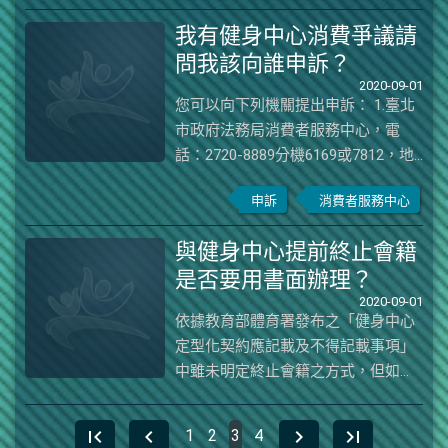
商品（服務）禮券定型化契約應記載
業者）：業者名稱、代表人、電話、
我有健身中心消費爭議請
及不得記載事項」及「短期補習班補
電子郵件、網址、營業所在地、營業
問我該向誰申訴？
習服務契約書應記載及不得記載事
登記證字號。 （三）簽約地點。
2020-09-01
項」亦有招收會員之制度，本署業已
二、（會員人數揭露） 業者應於營
您可以向下列機關提出申訴： 1.臺北
參照上開履約保障機制，將金融機構
業場所以明顯可見之形式揭露下列資
市政府法務局消費者服務中心，電
提供履約保證之規定納入「健身中心
訊： （一）本場所預計招收會員
話：2720-8889分機6169或7812，地
定型化契約應記載及不得記載事項」
數： 人。 （二）本場所現有會
址：11008臺北市信義區市府路1號1
（修正草案）。於本事項未完成修正
員數： 人（以上一個月最後一日
申訴
消費者服務中心
樓東區。 2.行政院消費者保護會(行政
公告施行前，經金融機構就收取費用
止之有效契約數為計算基準）。
院消費者保護會)，可於「首頁」
總金額50％額度提供履約保證，為經
（三）本場所實際可供消費者使用之
與健身中心提前終止會籍
→「申訴調解」→「線上申訴」
本署許可之履約保證事項。
總面積： 平方公尺。 （四）本
是否要用書面辦理？
→「線上申請」直接提出申請，填妥
場所最大容留人數： 人。 三、
2020-09-01
相關基本資料及其事由等，承辦機關
（契約起訖時間、種類及額度） 契
依據教育部體育署發布之「健身中心
會盡快協助處理。 3.消費者保護諮詢
約中應載明契約起訖時間（期間不得
定型化契約應記載及不得記載事項」
專線：1950
逾十年）及消費者會員種類及其權利
中雖未明定終止會籍之方式，但如果
義務。 契約起訖時間一個月以上
會員協議書中已明白約定雙方應以書
者，應載明同等級服務契約之單月會
面方式終止會籍時，應以書面方式辦
first_page
chevron_left
chevron_right
last_page
1
2
3
4
籍費用額度，且明確告知消費者。
理。