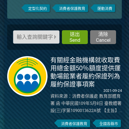
閱期或審閱權，所以消費者有權要
定型化契約
消費者保護教育
運動消費
求業者先提供契約書，並等閱讀完
畢後再決定是否加入會員。
送出
清除
Send
Cancel
有關經金融機構就收取費
用總金額50％額度提供運
動場館業者履約保證列為
履約保證事項案
2021-09-24
資料來源：消費者保護處 教育部體育
署 函 中華民國109年5月8日 臺教體署
設(三)字第1090013622A號 【主旨】
有關經金融機構就收取費用總金額
消費者保護教育
全國各縣市
50％額度提供運動場館業者履約保證