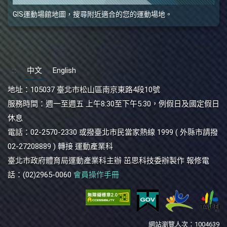
程契約者，如本契約或個人教練課程
GIS運動場館地圖，搜尋附近適合的您的運動場地。
契約終止或解除時，另一契約亦同時
終止或解除，但消費者得保留本契
約。 七、（契約終止及其效果）
消費者得於契約期限屆滿前，隨時終
:::
中文
English
止契約。 消費者依前項約定終止契
約時，業者應就消費者已繳全部費用
地址：
105037 臺北市松山區南京東路4段10號
依下列方式之一退還其餘額：
服務時間：
週一至週五 上午8:30至下午5:30，例假日及國定假日
□（一）扣除依簽約時單月使用費新
休息
臺幣 元乘以實際經過月數（其有
電話：
02-2570-2330 或撥臺北市民當家熱線 1999 ( 外縣市請撥
未滿十五日者，以半個月計，逾十五
02-27208889 ) 轉接 運動產業科
日者，以一個月計）之費用。
臺北市政府體育局運動產業科主辦 茁思科技委辦製作 報修電
□（二）無法認定簽約時單月使用費
話：(02)2965-0060
會員操作手冊
者，按契約存續期間比例退還消費者
已繳之費用，作為退費金額。業者並
得另外請求依退費金額百分之
（不得逾退費金額之百分之二十）計
網站瀏覽人次：1004639
算之違約金，以賠償所受損失。