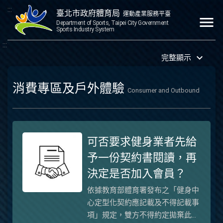
:::
臺北市政府體育局
運動產業服務平臺
menu
Department of Sports, Taipei City Government
Sports Industry System
:::
keyboard_arrow_down
完整顯示
消費專區及戶外體驗
Consumer and Outbound
可否要求健身業者先給
予一份契約書閱讀，再
決定是否加入會員？
依據教育部體育署發布之「健身中
心定型化契約應記載及不得記載事
項」規定，雙方不得約定拋棄此審