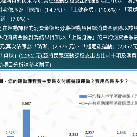
程消費的民眾發現,其在運動課程支出的運動項目中,以「游
%,其次依序為「瑜珈」(14.7%)、「上健身房」(10.6%)、「羽
蹈」(7.0%)。
6 月間,在運動課程的消費金額部分,將運動項目總消費金額除以該
平均消費金額,計算結果得知,以「上健身房」的平均消費金額最
 元,其次依序為「瑜珈」(2,375 元)、「體適能運動」(2,357
元)及「桌球」(2,252 元),茲將民眾運動課程支出占比前十項及消
動項目分析請參考附圖):