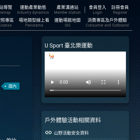
主要內容
站導覽
運動產業動態
產業溝通站
會員登入
註冊會員
itemap
Industry dynamics
Member station
Login
Register
證照專區
場地類型線上看
運動場館地圖
消費專區及戶外體驗
License
Panorama
GIS
Consumer and Outbound
U Sport 臺北樂運動
國內
戶外體驗活動相關資料
link
山野活動安全資料