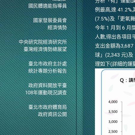
分析「有」運動課
國民體適能指導員
例最高,達 41.2
(7.5%)及「更氧舞
國家發展委員會
經濟情勢
今年 1 月到 
人數,得出各項目
中央研究院經濟研究所
支出金額為3,687
臺灣經濟情勢總展望
球」(2,343 
臺北市政府主計處
理如下(詳細的運
統計專題分析報告
政府資料開放平臺
108年運動現況調查
臺北市政府體育局
政府資訊公開