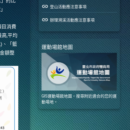
泳」的比
link
登山活動應注意事項
球」
link
辦理溯溪活動應注意事項
項目消費
高,平均
元)、「籃
運動場館地圖
費金額整
GIS運動場館地圖，搜尋附近適合的您的運
動場地。