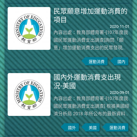
平均消費金額最高,平均支出金額為
民眾願意增加運動消費的
2,472 元,其次依序為「籃球」(2,435
項目
元)、「上健身房」(2,213 元)及「國
2020-11-01
際/社交舞」(1,896元),茲將民眾的單
內容出處：教育部體育署-[107年度我
純運動指導教學費用支出占比前十項
國民眾運動消費支出調查]詢問「願
及其消費金額整理如下(詳細運動項目
意」增加運動消費支出的民眾發現,會
分析請參考附圖):圖 107 年 7-12 月調
優先增加運動消費支出的項目以「購
查之前十項單純運動指導教學費用支
運動消費
國內
買或維修服裝及用品」的比例最高,達
出項目與消費金額
60.5%,其次依序為「運動課程」
國內外運動消費支出現
(45.4%)、「運動場館的場地或設備」
況-美國
(37.9%)、「購買比賽門票觀賞運動比
2020-09-01
賽」(32.7%)、「參加運動比賽或運動
內容出處：教育部體育署-[107年度我
社團」(25.3%)、「聘請運動指導人
國民眾運動消費支出調查] 根據美國經
員」(24.6%)及「運動觀光」(23.0%),
濟分析局 2018 年所公布的最新資料
其餘項目比例則皆在兩成以下。圖
中顯示,自2005 年至 2017 年以來,其他
107 年 7-12 月民眾願意增加運動消費
國外
美國
運動消費
運動與休閒用品為美國民眾消費金額
的項目
最高的項目,每年皆超過 1,000 億美元,