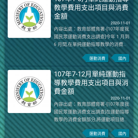
教學費用支出項目與消費
金額
2020-11-01
內容出處：教育部體育署-[107年度我
國民眾運動消費支出調查]今年 1 月到
6 月間,在單純運動指導教學的消費金
額部分,將運動項目總消費金額除以該
運動消費
國內
項目消費人數,得出各項目平均支出金
額,計算結果得知,以「足球」的平均消
107年7-12月單純運動指
費金額最高,平均支出金額為 2,042 元,
導教學費用支出項目與消
其次依序為「國標/社交舞」(1,976
費金額
元)、「網球」(1,943元)、「上健身
房」(1,723 元)及「體適能運動」
2020-11-01
內容出處：教育部體育署-[107年度我
(1,639 元),茲將民眾的單純運動指導教
國民眾運動消費支出調查]在運動指導
學費用支出占比前十項及其消費金額
教學的消費金額部分,將運動項目總消
整理如下(詳細運動項目分析請參考附
費金額除以該項目消費人數,得出平均
圖):圖 前十項單純運動指導教學費用
運動消費
國內
支出金額計算結果得知,以「桌球」的
支出項目與消費金額