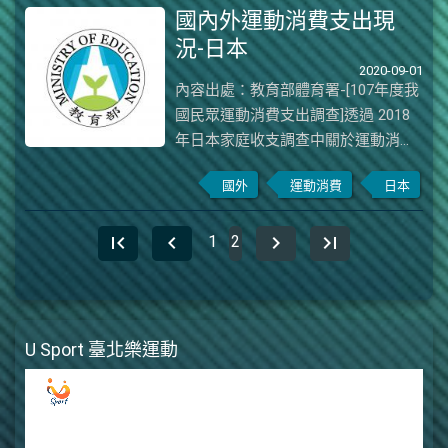
國內外運動消費支出現
至 2017 年已成長至 1,772億美元,其次
況-日本
為運動與休閒車輛花費、參與俱樂部
2020-09-01
和運動中心費用等,消費金額最低者為
內容出處：教育部體育署-[107年度我
維修休閒車輛與運動用品的費用
國民眾運動消費支出調查]透過 2018
(Bureau ofLabor Statistics,2018),茲
年日本家庭收支調查中關於運動消費
將其資料整理如下圖:資料來源:The
之相關統計資 料顯示，「運動用
U.S. Bureau of Economic Analysis。
國外
運動消費
日本
品」、「運動課程」及「高爾夫球場
檢索自:The U.S. Bureau of Economic
入場費及練習 費」是近年來日本家戶
Analysis圖 2005 年-2017 年美國消費
first_page
chevron_left
花費在運動消費相關類別金額較高的
chevron_right
last_page
1
2
者個人運動消費支出
項目。 整體而言，2018 年日本家庭
在運動消費上花費的花費在各類別都
略 更提升，傴更「健身房」的金額略
更下降，茲將各項目的消費支出 金額
U Sport 臺北樂運動
整理如下：圖 2-11 日本家庭收支調查
中與運動消費相關支出金額