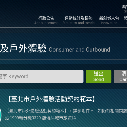
跳到
網
S
行政公告
運動統計及趨勢
新創懶人包
Announcement
Statistics and trends
Innovation
區及戶外體驗
Consumer and Outbound
送出
清
Send
Can
【臺北市戶外體驗活動契約範本】
【臺北市戶外體驗活動契約範本】，詳參附件。 如仍有相關問
洽:1999轉分機3329 觀傳局城市旅遊科