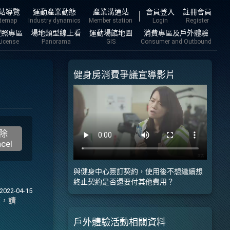
主要內容
站導覽
運動產業動態
產業溝通站
會員登入
註冊會員
itemap
Industry dynamics
Member station
Login
Register
證照專區
場地類型線上看
運動場館地圖
消費專區及戶外體驗
License
Panorama
GIS
Consumer and Outbound
健身房消費爭議宣導影片
除
cel
與健身中心簽訂契約，使用後不想繼續想
終止契約是否還要付其他費用？
2022-04-15
題，請
戶外體驗活動相關資料