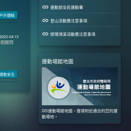
link
運動部全民運動署
戶外體驗
link
登山活動應注意事項
link
辦理溯溪活動應注意事項
2022-04-15
有相關問
運動場館地圖
運動安全
GIS運動場館地圖，搜尋附近適合的您的運
動場地。