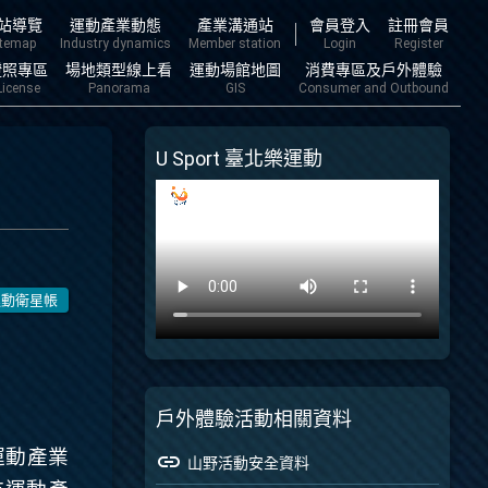
主要內容
站導覽
運動產業動態
產業溝通站
會員登入
註冊會員
itemap
Industry dynamics
Member station
Login
Register
證照專區
場地類型線上看
運動場館地圖
消費專區及戶外體驗
License
Panorama
GIS
Consumer and Outbound
U Sport 臺北樂運動
運動衛星帳
戶外體驗活動相關資料
運動產業
link
山野活動安全資料