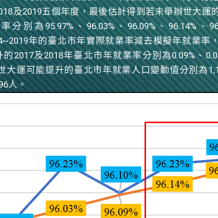
018
及
2019
五個年度，最後估計得到若未舉辦世大運
業率分別為
95.97%
、
96.03%
、
96.09%
、
96.14%
、
9
4~2019
年的臺北市年實際就業率減去模擬年就業率
升的
2017
及
2018
年臺北市年就業率分別為
0.09%
、
0.
世大運可能提升的臺北市年就業人口變動值分別為
1,
96
人。