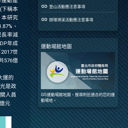
市運動產
link
登山活動應注意事項
(下稱本
，本研究
link
辦理溯溪活動應注意事項
1.87%
、
成長率減
DP
年成
運動場館地圖
算
2017
世
共576億
大運的
不光是政
相關人員
GIS運動場館地圖，搜尋附近適合的您的運
動場地。
6億元