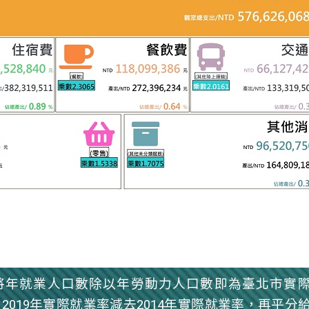
將年就業人口數除以年勞動力人口數即為臺北市實
以
2019
年實際就業率減去
2014
年實際就業率，再平分