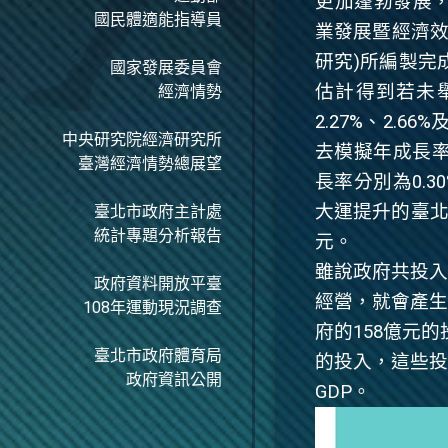
更加蓬勃發展
國民體適能指導員
業發展暨經濟效
研究)所編製完
國家發展委員會
估計得到若未
經濟情勢
2.27%
、
2.66%
中央研究院經濟研究所
去模擬年成長
臺灣經濟情勢總展望
長率分別為
0.3
大運提升的臺
臺北市政府主計處
統計專題分析報告
元。
雖說政府共投入
政府資料開放平臺
經營，就會產生3
108年運動現況調查
府的158億元
臺北市政府體育局
的投入，這些投入
政府資訊公開
GDP。