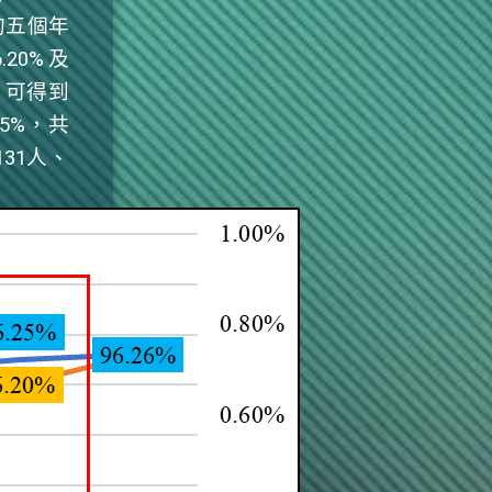
的五個年
6.20%
及
，可得到
05%
，共
131
人、