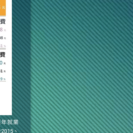
際年就業
給
2015
、