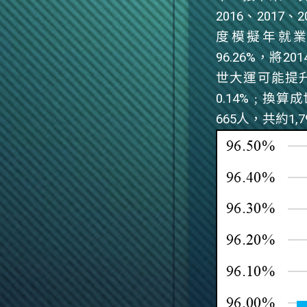
2016
、
2017
、
2
度模擬年就
96.26%
，將
201
世大運可能提
0.14%
﹔換算成
665
人，共約
1,7