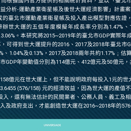
，而根據國內官方提供的相關統計資料，並以「臺北
益分析-運動產業衛星帳及後世大運經濟影響」計畫案
成的臺北市運動產業衛星帳及投入產出模型對應佐證
舉辦世大運的五個年度模擬年成長率分別為
1.47%
、
及
3.06%
。本研究將
2015~2019
年的臺北市
GDP
實際年
率，可得到世大運提升的
2016
、
2017
及
2018
年臺北市
G
0%
、
1.04%
及
0.13%
，
2017
及
2018
兩年共約
1.17%
﹔估
北市
GDP
年變動值分別為
114
億元、
412
億元及
50
億元，
158億元在世大運上，但不能說明政府每投入1元的世
.6455 (576/158) 元的經濟效益，因為世大運的產值
的投入，還有無法估計的民間業者、公務人員、義工及
及政府支出，才能創造世大運在2016~2018年的57