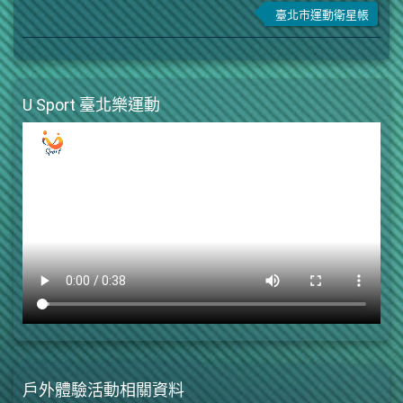
光是政府的158億元的投入，還有無
臺北市運動衛星帳
Satellite Accounts, SSA)，為了接軌
最大差異則為19,507,032仟元的主要
法估計的民間業者、公務人員、義工
國際並提升產業能見度，本研究透過
運動用品及配備。圖2 民國103-105年
及相關人員的投入，這些投入及政府
國內外文獻資料（臺灣、歐盟、德國
臺北市各類運動商品供給與支出 (單
支出，才能創造世大運在2016~2018
及英國）及官方統計數據（行政院主
位：仟元)資料來源：本研究計算整理
年的576億元GDP。另外，本研究將年
U Sport 臺北樂運動
計總處、經濟部統計處、教育部體育
民國103-105年各行業之運動產業比
就業人口數除以年勞動力人口數即為
署及衛生福利部統計處）的蒐集彙
重 運動產業所涵蓋的行業類別非
臺北市實際年就業率。接下來，以
整，另配合實地調查分析結果，據以
常廣泛，其中包含該行業可以全部歸
2019年實際就業率減去2014年實際就
編製「臺北市運動衛星帳」。本研究
屬於運動產業的類別，以及該行業中
業率，再平分給2015、2016、2017、
綜整比對國內外文獻資料有關於運動
有部分比例是投入生產與運動相關的
2018及2019五個年度，最後估計得到
產業的分類及內容，並檢視對照國內
服務或產品，以下為各年運動產業之
若未舉辦世大運的五個年度模擬年就
發展現況，進而將「運動產業 (sport
運動比重。其中，部分行業之運動產
業率分別為95.97%、96.03%、
」定義為：「提供消費者在運動及休
業比重過低或因主計總處標準行業類
96.09%、96.14%、96.20%及96.26%，
閒娛樂的相關產品、設施、場地及服
別之變動，無法估算而暫以0呈
將2014~2019年的臺北市年實際就業
務等的相關產業或組織」，接著參考
現。 圖3-5分為民國103年至105
率減去模擬年就業率，可得到世大運
國外城市運動衛星帳的文獻資料及編
年臺北市各行業之運動產業比重。除
可能提升的2017及2018年臺北市年就
製方式，同時綜合考量臺北市運動產
運動及休閒教育服務業、運動及娛樂
業率分別為0.09%、0.05%，共
業的特徵樣貌，界定臺北市運動衛星
用品租賃業、運動場館業、職業運動
戶外體驗活動相關資料
0.14%﹔換算成世大運可能提升的臺北
帳的運動產業範疇包含「運動核心產