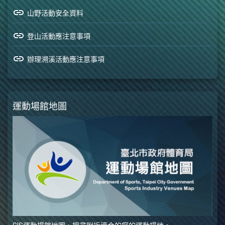
業等共七類行業為100%全部歸屬運動
市年就業人口變動值分別為1,131人、
link
業（含製造業與服務業）」及「運動
產業類別外，其他類別行業隨著運動
山野活動安全資料
665人，共約1,796人。
周邊及水平產業（含製造業與服務
產業的發展每年有著不同的變動。例
link
登山活動應注意事項
業，以及運動觀光、運動醫療及運動
如：管理顧問業由103-104年的22.3%
文創等水平產業）」兩種產業類型，
增長至105年的27.12%；而服裝及其
link
辦理溯溪活動應注意事項
然後參照行政院主計總處所編製《中
配件零售業則由103年的23.15%下降
華民國行業標準分類（第 9 次修
至105年的19.67%。圖3 民國103年臺
訂）》，進一步區分各類產業共 39
北市各行業之運動產業比重 (單位：
種行業別，另外在運動商品部分則包
%)資料來源：本研究計算整理圖4 民
運動場館地圖
含「運 動服務」及運動產品」兩個區
國104年臺北市各行業之運動產業比
塊，並再分割為 20 種商品項目。臺
重 (單位：%)資料來源：本研究計算
北市運動衛星帳整體架構係由「 運動
整理圖5 民國105年臺北市各行業之運
支出統計表 」 、 「 運動供給統計表
動產業比重 (單位：%)資料來源：本
」 、 「 運動商品之運動比重統計表
研究計算整理
」 、 「 運動產業之運動比重統計表
」 、 「 運動之國內生產毛額統計表
」 、 「 運動就業統計表 」 等六大帳
表所共同組成。由 本研究編製結果可