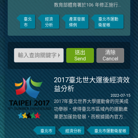
教育部體育署於106 年修正施行
《運動產業發展條例》（簡稱運產
臺北
經濟
產業發展
臺北市運動
條例），其第四條第一項將運動產
市
分析
條例
衛星帳
業修正為十三款，第二項亦授權中
央主管機關(教育部)訂定各款產業
之內容及範圍，臺北市運動產業衛
星帳爰有同步調整與估算之必要。
送出
清除
Send
Cancel
最後，2017 臺北世大運結束後，
相關單位會辦理回顧或展覽，但是
尚未針對後世大運之後期經濟影響
2017臺北世大運後經濟效
進行評估，加上2020 年以來，因
益分析
為新冠肺炎疫情，對於臺北市運動
2022-07-15
產業的經營及運作情形，造成相當
2017年臺北世界大學運動會的完美成
程度的衝擊與影響。因此，本計畫
功舉辦，使得臺北市區域內的運動產
參採國際間運動產業衛星帳的文獻
業更加蓬勃發展，而根據國內官方提
資料與編製方式，配合國內官方公
供的相關統計資料，並以「臺北市運
告法規及統計資料，重新修正界定
臺北市
經濟分析
臺北市運動衛星帳
動產業發展暨經濟效益分析-運動產業
臺北市運動產業與相關服務產品之