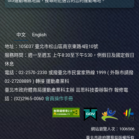
知首先，103 年及104年臺北市各類運
GIS運動場館地圖，搜尋附近適合的您的運動場地。
動商品在支出面的整體消費總值分別
為 80,021,699 仟元 及 81,174,652 仟
元 ，並 皆 以運動場館設施所佔比例
最高 (18.92 及 19.29% 另外 淨出口總
:::
中文
English
值則 分別 為6,877,877 仟元 及
地址：
105037 臺北市松山區南京東路4段10號
8,490,063 仟元 ，並 皆以 主要運動用
品及配備所佔比例最高 ( 及
服務時間：
週一至週五 上午8:30至下午5:30，例假日及國定假日
106.67%)106.67%)；而供給面總值分
休息
別為86,899,575仟元及89,664,715仟元
電話：
02-2570-2330 或撥臺北市民當家熱線 1999 ( 外縣市請撥
，並同樣以運動場館設施所佔比例最
02-27208889 ) 轉接 運動產業科
高17.42及 17.47 。其次，103 年 及
臺北市政府體育局運動產業科主辦 茁思科技委辦製作 報修電
104年臺北市運動生產總額合計分別
話：(02)2965-0060
會員操作手冊
為84,980,242 仟元及 87,384,955 仟
元，並皆以建築工程業所佔比例最高
17.82及17.92而運動生產毛額合計分
別為42,165,522 仟元及42,981,866 仟
網站瀏覽人次：1006506
元，並皆以服裝及其配件零售業所佔
臺北市政府體育局版權所有