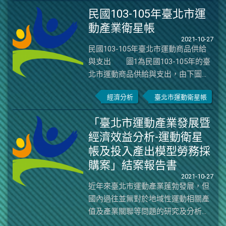
衛星帳及後世大運經濟影響」計畫案
範疇與分類，並輔以實地調查分
民國103-105年臺北市運
(下稱本研究)所編製完成的臺北市運
析，滾動修正並增列編製臺北市運
動產業衛星帳
動產業衛星帳及投入產出模型對應佐
動產業衛星帳、投入產出表及產業
2021-10-27
證，本研究估計得到若未舉辦世大運
關聯表，藉此瞭解並發掘臺北市運
民國103-105年臺北市運動商品供給
的五個年度模擬年成長率分別為
動產業整體發展趨勢及特徵樣貌，
與支出 圖1為民國103-105年的臺
1.47%、1.87%、2.27%、2.66%及
進而據以評估2017 年臺北世界大
北市運動商品供給與支出，由下圖可
3.06%。本研究將2015~2019年的臺北
學運動會中後期之經濟效益，並同
見民國103年至105年的運動商品總供
市GDP實際年成長率減去模擬年成長
時探究新冠肺炎疫情對於臺北市整
經濟分析
臺北市運動衛星帳
給為263,390,948仟元；運動商品總支
率，可得到世大運提升的2016、2017
體運動產業所帶來之衝擊。
出為231,952,339仟元；兩者差異為
及2018年臺北市GDP年成長率分別為
「臺北市運動產業發展暨
31,438,609仟元。圖1 民國103-105年
0.30%、1.04%及0.13%，2017及2018
經濟效益分析-運動衛星
臺北市運動商品供給與支出 (單位：
兩年共約1.17%﹔估算2017世大運提
帳及投入產出模型勞務採
仟元)資料來源：本研究計算整理
升的臺北市GDP年變動值分別為114億
圖2為民國103-105年的臺北市各類運
購案」結案報告書
元、412億元及50億元，共576億元。
動商品供給與支出。由下圖可見民國
2021-10-27
雖說政府共投入158億元在世大運
近年來臺北市運動產業蓬勃發展，但
103年至105年運動場館設施有著最高
上，但不能說明政府每投入1元的世大
國內過往並無對於地域性運動相關產
的總供給，為45,965,421仟元；而運
運的經營，就會產生3.6455 (576/158)
值及產業關聯等問題的研究及分析，
動經紀則是最高總支出的運動商品，
元的經濟效益，因為世大運的產值不
亦從未曾編製城市運動衛星帳 (Sport
為34,587,940仟元；總供給與總支出