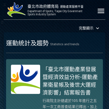
:::
臺北市政府體育局
運動產業服務平臺
menu
Department of Sports, Taipei City Government
Sports Industry System
:::
keyboard_arrow_down
完整顯示
運動統計及趨勢
Statistics and trends
「臺北市運動產業發展
暨經濟效益分析-運動產
業衛星帳及後世大運經
濟影響」結案報告書
行政院主計總處於105 年進行之五
年一次工商普查結果已釋出，加上