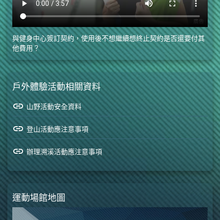
與健身中心簽訂契約，使用後不想繼續想終止契約是否還要付其
他費用？
戶外體驗活動相關資料
link
山野活動安全資料
link
登山活動應注意事項
link
辦理溯溪活動應注意事項
運動場館地圖