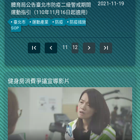
2021-11-19
體育局公告臺北市防疫二級警戒期間
運動指引（110年11月16日起適用）
臺北市
運動產業
防疫
防疫措施
SOP
first_page
chevron_left
chevron_right
last_page
11
12
健身房消費爭議宣導影片