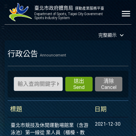
:::
臺北市政府體育局
運動產業服務平臺
menu
Department of Sports, Taipei City Government
Sports Industry System
:::
keyboard_arrow_down
完整顯示
行政公告
Announcement
送出
清除
Send
Cancel
標題
日期
2021-12-30
臺北市競技及休閒運動場館業（含游
泳池）第一線從 業人員（櫃檯、教